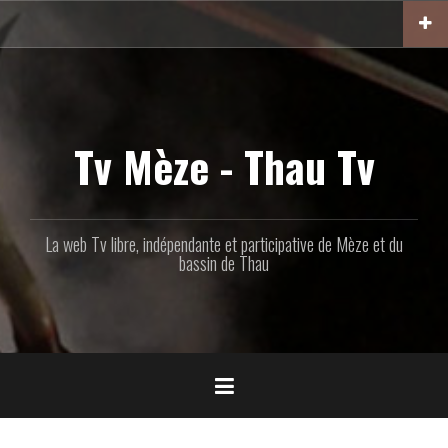
Aller
au
contenu
principal
Tv Mèze - Thau Tv
La web Tv libre, indépendante et participative de Mèze et du
bassin de Thau