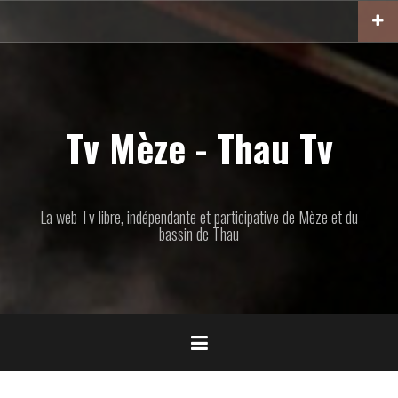
Aller
au
contenu
principal
Tv Mèze - Thau Tv
La web Tv libre, indépendante et participative de Mèze et du
bassin de Thau