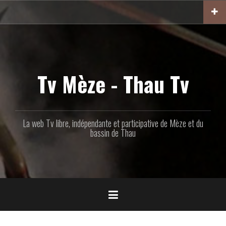
Aller
au
contenu
principal
Tv Mèze - Thau Tv
La web Tv libre, indépendante et participative de Mèze et du
bassin de Thau