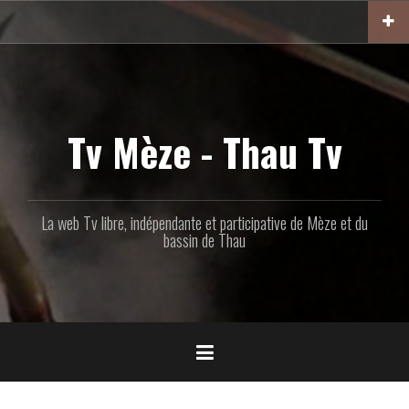
Aller
au
contenu
principal
Tv Mèze - Thau Tv
La web Tv libre, indépendante et participative de Mèze et du
bassin de Thau