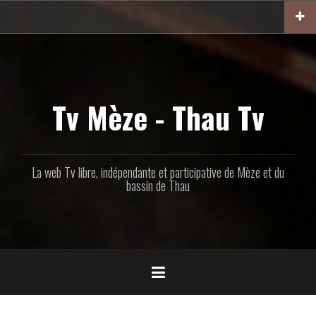
Aller
au
contenu
principal
Tv Mèze - Thau Tv
La web Tv libre, indépendante et participative de Mèze et du
bassin de Thau