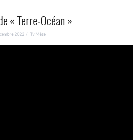
de « Terre-Océan »
cembre 2022
Tv Mèze