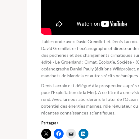
Table-ronde avec David Gremillet et Denis Lacroix.
David Gremillet est océanographe et directeur de
des pêcheries et des changements climatiques sur l
édité « Le Groenland : Climat, Écologie, Société » 
océanographe Daniel Pauly (éditions Wildproject, 
manchots de Mandela et autres récits océaniques 
Denis Lacroix est délégué à la prospective auprès d
pour l’Exploitation de la Mer). A ce titre il a une vi
rend. Avec lui nous aborderons le futur de l’Océan
potentiel des énergies marines, rôle régulateur du 
récentes connaissances scientifiques.
Partager :