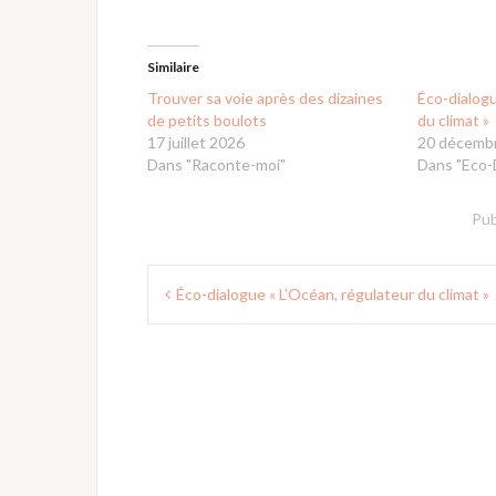
Similaire
Trouver sa voie après des dizaines
Éco-dialogu
de petits boulots
du climat »
17 juillet 2026
20 décemb
Dans "Raconte-moi"
Dans "Eco-
Pub
Navigation
Éco-dialogue « L’Océan, régulateur du climat »
de
l’article