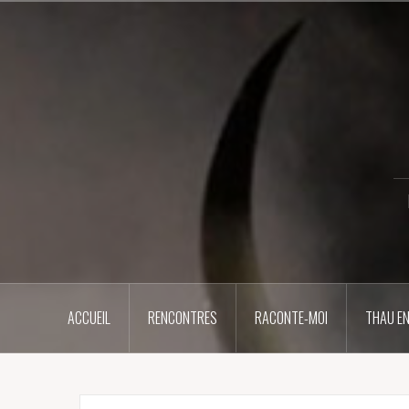
Aller
au
contenu
principal
ACCUEIL
RENCONTRES
RACONTE-MOI
THAU EN