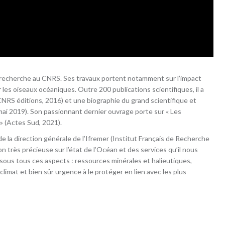
 recherche au CNRS. Ses travaux portent notamment sur l’impact
es oiseaux océaniques. Outre 200 publications scientifiques, il a
(CNRS éditions, 2016) et une biographie du grand scientifique et
mai 2019). Son passionnant dernier ouvrage porte sur « Les
» (Actes Sud, 2021).
e la direction générale de l’Ifremer (Institut Français de Recherche
sion très précieuse sur l’état de l’Océan et des services qu’il nous
 sous tous ces aspects : ressources minérales et halieutiques,
climat et bien sûr urgence à le protéger en lien avec les plus