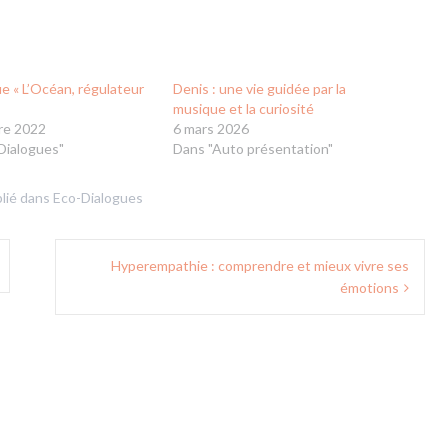
e « L’Océan, régulateur
Denis : une vie guidée par la
musique et la curiosité
re 2022
6 mars 2026
Dialogues"
Dans "Auto présentation"
lié dans
Eco-Dialogues
Hyperempathie : comprendre et mieux vivre ses
émotions