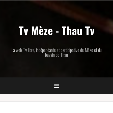
Aller
au
contenu
principal
Tv Mèze - Thau Tv
La web Tv libre, indépendante et participative de Mèze et du
bassin de Thau