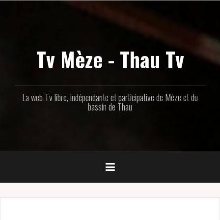
Aller
au
contenu
principal
Tv Mèze - Thau Tv
La web Tv libre, indépendante et participative de Mèze et du
bassin de Thau