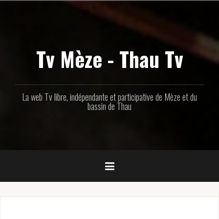
Aller
au
contenu
principal
Tv Mèze - Thau Tv
La web Tv libre, indépendante et participative de Mèze et du
bassin de Thau