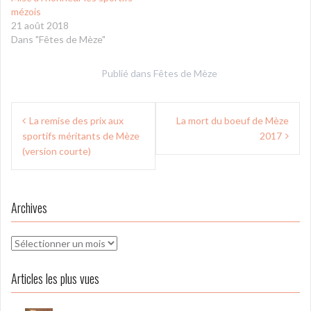
mézois
21 août 2018
Dans "Fêtes de Mèze"
Publié dans
Fêtes de Mèze
Navigation
La remise des prix aux
La mort du boeuf de Mèze
de
sportifs méritants de Mèze
2017
l’article
(version courte)
Archives
Archives
Articles les plus vues