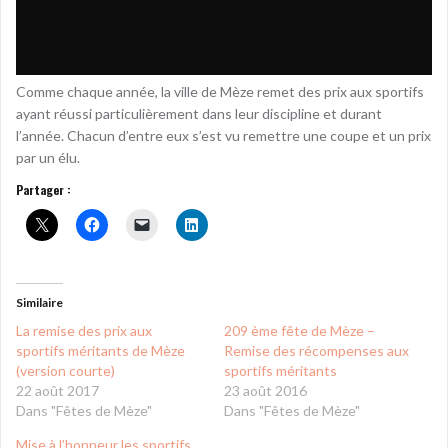
Comme chaque année, la ville de Mèze remet des prix aux sportifs
ayant réussi particulièrement dans leur discipline et durant
l’année. Chacun d’entre eux s’est vu remettre une coupe et un prix
par un élu.
Partager :
Similaire
La remise des prix aux
209 ème fête de Mèze –
sportifs méritants de Mèze
Remise des récompenses aux
(version courte)
sportifs méritants
22 août 2017
23 août 2016
Dans "Fêtes de Mèze"
Dans "Fêtes de Mèze"
Mise à l’honneur les sportifs