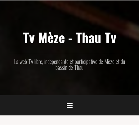
Aller
au
contenu
principal
Tv Mèze - Thau Tv
La web Tv libre, indépendante et participative de Mèze et du
bassin de Thau