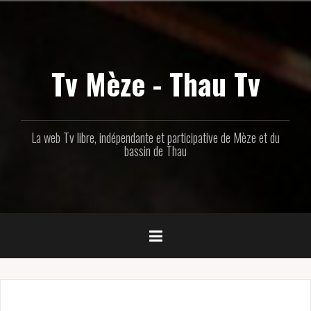
Aller
au
contenu
principal
Tv Mèze - Thau Tv
La web Tv libre, indépendante et participative de Mèze et du
bassin de Thau