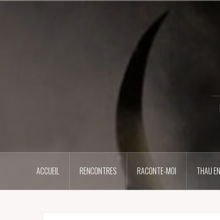
Aller
au
contenu
principal
ACCUEIL
RENCONTRES
RACONTE-MOI
THAU EN