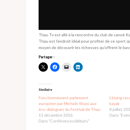
Thau Tv est allé à la rencontre du club de canoë K
Thau est l’endroit idéal pour profiter de ce sport qu
moyen de découvrir les richesses qu’offrent le bass
Partager :
Similaire
Fonctionnement parlement
L’étang rec
européen par Michele Rivasi aux
kayak
éco-dialogues du Festival de Thau
8 juillet 20
13 décembre 2016
Dans "Evé
Dans "Conférences/débats"