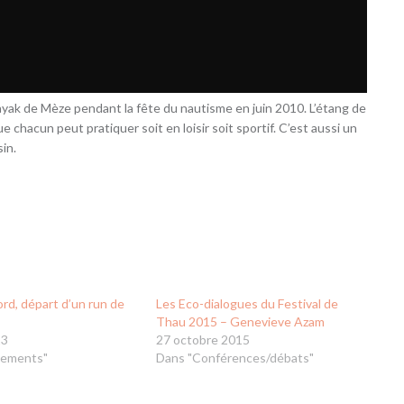
ayak de Mèze pendant la fête du nautisme en juin 2010. L’étang de
e chacun peut pratiquer soit en loisir soit sportif. C’est aussi un
in.
ord, départ d’un run de
Les Eco-dialogues du Festival de
Thau 2015 – Genevieve Azam
13
27 octobre 2015
nements"
Dans "Conférences/débats"