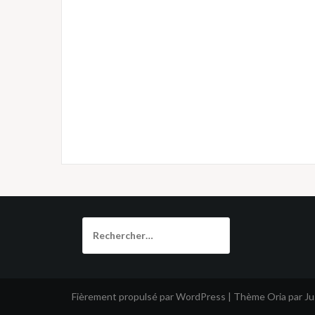
Rechercher :
Fièrement propulsé par WordPress
|
Thème
Oria
par J