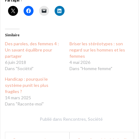
Similaire
Des paroles, des femmes 4 :
Briser les stéréotypes : son
Un savant équilibre pour
regard sur les hommes et les
partager
femmes
6 juin 2018
4 mai 2026
Dans "Société"
Dans "Homme femme"
Handicap : pourquoi le
système punit les plus
fragiles ?
14 mars 2025
Dans "Raconte-moi"
Publié dans
Rencontres
,
Société
Navigation