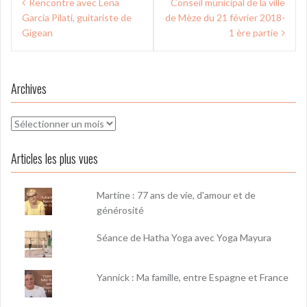
Rencontre avec Lena
Conseil municipal de la ville
de
Garcia Pilati, guitariste de
de Mèze du 21 février 2018-
l’article
Gigean
1 ère partie
Archives
Archives
Articles les plus vues
Martine : 77 ans de vie, d'amour et de
générosité
Séance de Hatha Yoga avec Yoga Mayura
Yannick : Ma famille, entre Espagne et France