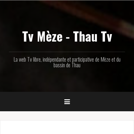
Aller
au
contenu
principal
Tv Mèze - Thau Tv
La web Tv libre, indépendante et participative de Mèze et du
bassin de Thau