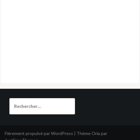
Rechercher :
Fièrement propulsé par WordPress
|
Thème
Oria
par