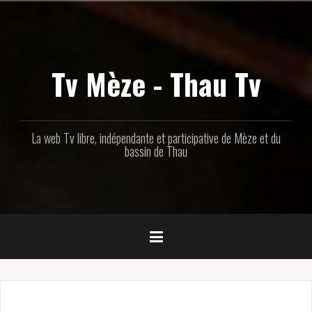
Aller
au
contenu
principal
Tv Mèze - Thau Tv
La web Tv libre, indépendante et participative de Mèze et du
bassin de Thau