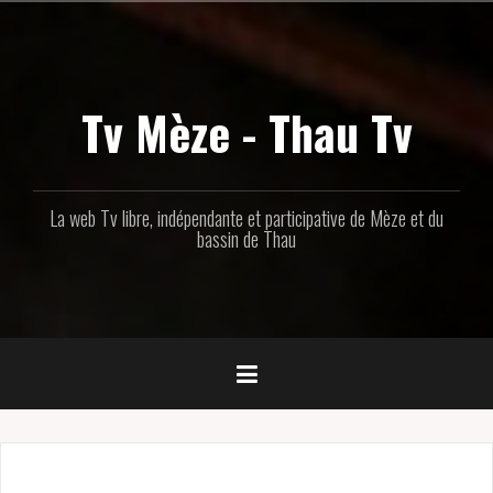
Aller
au
contenu
principal
Tv Mèze - Thau Tv
La web Tv libre, indépendante et participative de Mèze et du
bassin de Thau