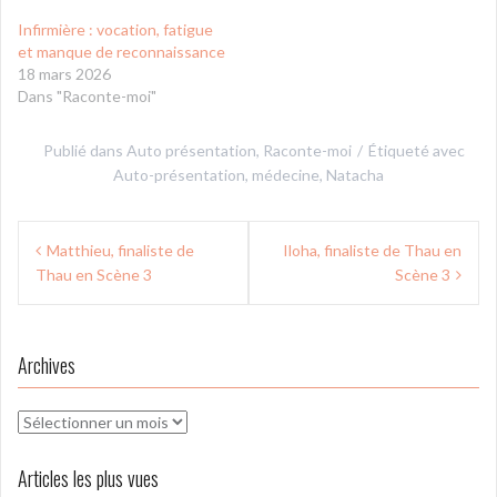
Infirmière : vocation, fatigue
et manque de reconnaissance
18 mars 2026
Dans "Raconte-moi"
Publié dans
Auto présentation
,
Raconte-moi
Étiqueté avec
Auto-présentation
,
médecine
,
Natacha
Navigation
Matthieu, finaliste de
Iloha, finaliste de Thau en
de
Thau en Scène 3
Scène 3
l’article
Archives
Archives
Articles les plus vues