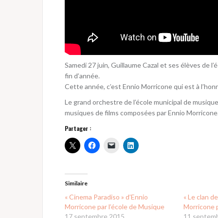
Samedi 27 juin, Guillaume Cazal et ses élèves de l
fin d’année.
Cette année, c’est Ennio Morricone qui est à l’hon
Le grand orchestre de l’école municipal de musiq
musiques de films composées par Ennio Morricone
Partager :
Similaire
« Cinema Paradiso » d’Ennio
« Le clan de
Morricone par l’école de Musique
Morricone p
17 septembre 2015
11 septem