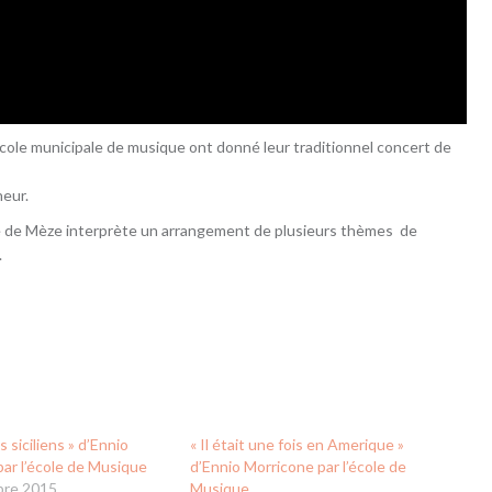
’école municipale de musique ont donné leur traditionnel concert de
neur.
ue de Mèze interprète un arrangement de plusieurs thèmes de
.
s siciliens » d’Ennio
« Il était une fois en Amerique »
ar l’école de Musique
d’Ennio Morricone par l’école de
bre 2015
Musique