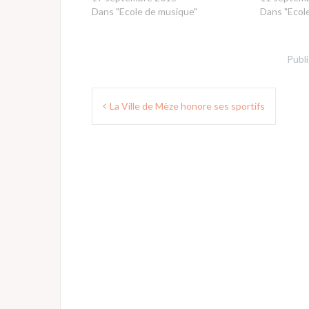
Dans "Ecole de musique"
Dans "Ecol
Publ
Navigation
La Ville de Mèze honore ses sportifs
de
l’article