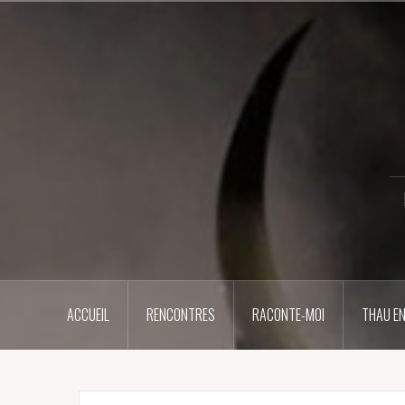
Aller
au
contenu
principal
ACCUEIL
RENCONTRES
RACONTE-MOI
THAU EN