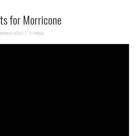
s for Morricone
ptembre 2015
Tv Mèze