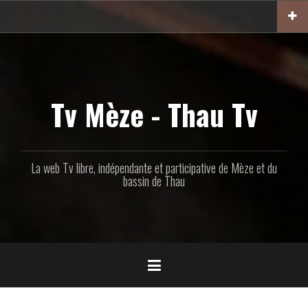
Aller
au
contenu
principal
Tv Mèze - Thau Tv
La web Tv libre, indépendante et participative de Mèze et du
bassin de Thau