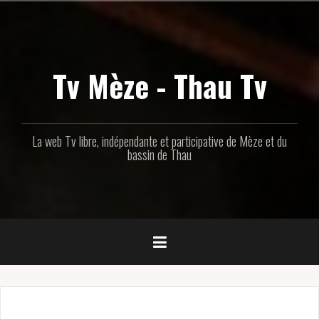
Aller
au
contenu
principal
Tv Mèze - Thau Tv
La web Tv libre, indépendante et participative de Mèze et du
bassin de Thau