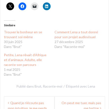
Similaire
Trouver le bonheur en se
Comment Lena a tout donné
trouvant soi-même
pour son projet audiovisuel
30 juin 2025
27 décembre 2025
Dans "Brut"
Dans "Raconte-moi"
Petite, Lena rêvait d’Afrique
et d’animaux. Adulte, elle
raconte son parcours
1 mai 2025
Dans "Brut"
Publié dans
Brut
,
Raconte-moi
Étiqueté avec
Lena
Navigation
Quand je n’écoute pas
On peut me tuer, mais pas
de
mon intuition, je me perds
me battre