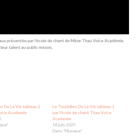
leaux présentée par l’école de chant de Mèze Thau Voice Académie.
eur talent au public mézois.
on De La Vie tableau 2
Le Tourbillon De La Vie tableau 1
oice Academie
par l’école de chant Thau Voice
5
Academie
que"
18 juin 2025
Dans "Musique"