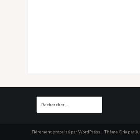
Rechercher :
Fièrement propulsé par WordPress
|
Thème
Oria
par J