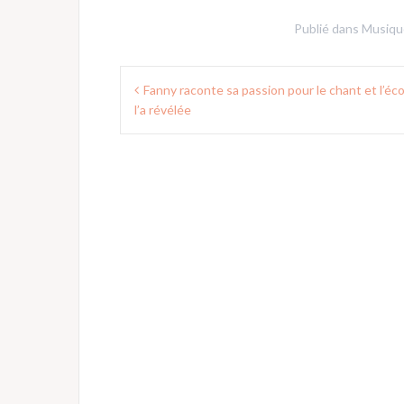
Publié dans
Musiqu
Navigation
Fanny raconte sa passion pour le chant et l’éco
de
l’a révélée
l’article