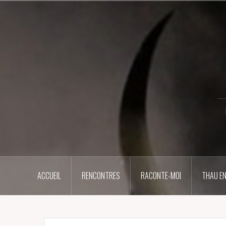
Aller
au
contenu
principal
ACCUEIL
RENCONTRES
RACONTE-MOI
THAU EN