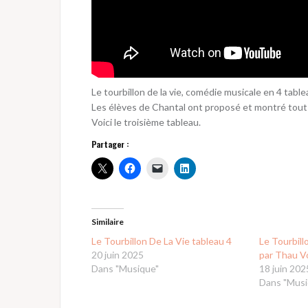
Le tourbillon de la vie, comédie musicale en 4 tab
Les élèves de Chantal ont proposé et montré tout l
Voici le troisième tableau.
Partager :
Similaire
Le Tourbillon De La Vie tableau 4
Le Tourbill
20 juin 2025
par Thau V
Dans "Musique"
18 juin 202
Dans "Musi