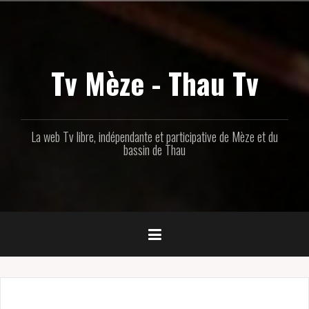
Aller
au
contenu
principal
Tv Mèze - Thau Tv
La web Tv libre, indépendante et participative de Mèze et du
bassin de Thau