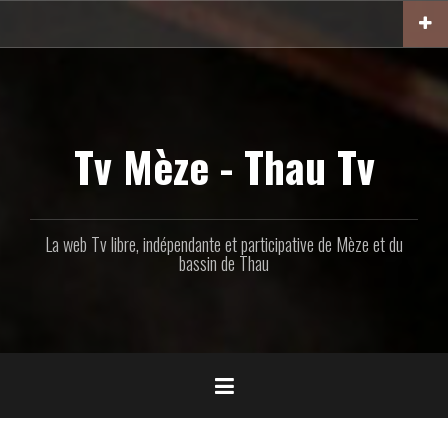
Aller
au
contenu
principal
Tv Mèze - Thau Tv
La web Tv libre, indépendante et participative de Mèze et du
bassin de Thau