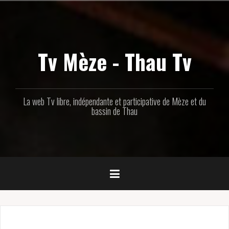
Aller
au
contenu
principal
Tv Mèze - Thau Tv
La web Tv libre, indépendante et participative de Mèze et du
bassin de Thau