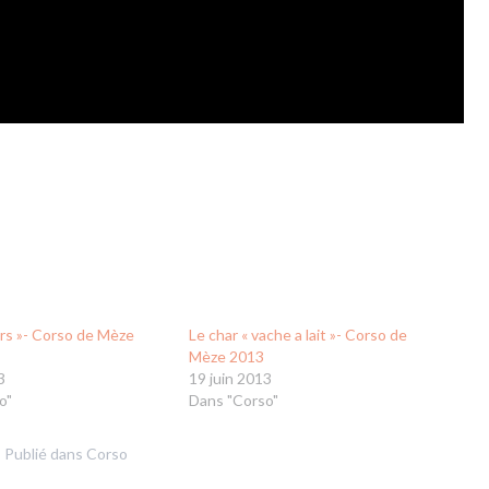
ars »- Corso de Mèze
Le char « vache a lait »- Corso de
Mèze 2013
3
19 juin 2013
o"
Dans "Corso"
Publié dans
Corso