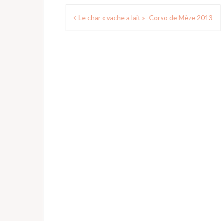
Navigation
Le char « vache a lait »- Corso de Mèze 2013
de
l’article