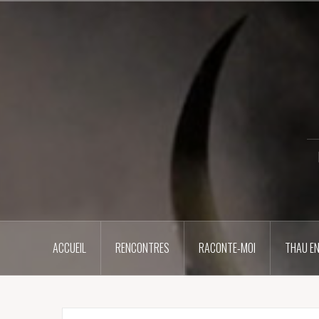
Aller
au
contenu
principal
ACCUEIL
RENCONTRES
RACONTE-MOI
THAU EN