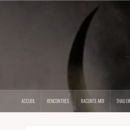
Aller
au
contenu
principal
ACCUEIL
RENCONTRES
RACONTE-MOI
THAU EN