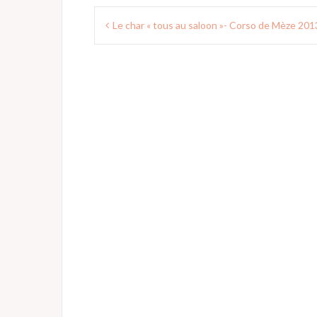
Navigation
Le char « tous au saloon »- Corso de Mèze 201
de
l’article