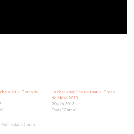
che a lait »- Corso de
Le char « papillon de thau »- Corso
de Mèze 2013
3
20 juin 2013
o"
Dans "Corso"
Publié dans
Corso