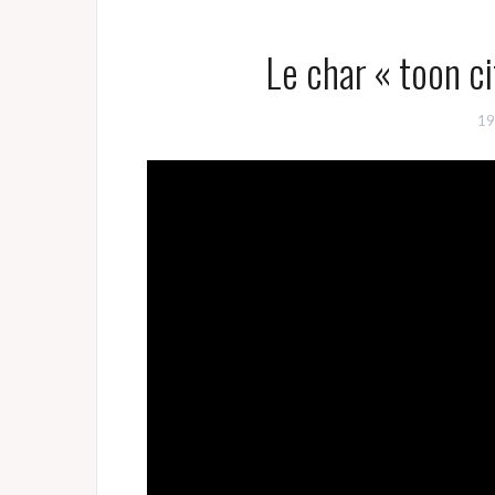
Le char « toon c
19