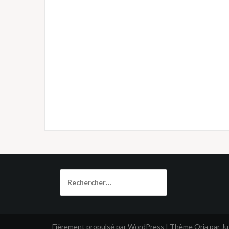
Rechercher :
Fièrement propulsé par WordPress
|
Thème
Oria
par J