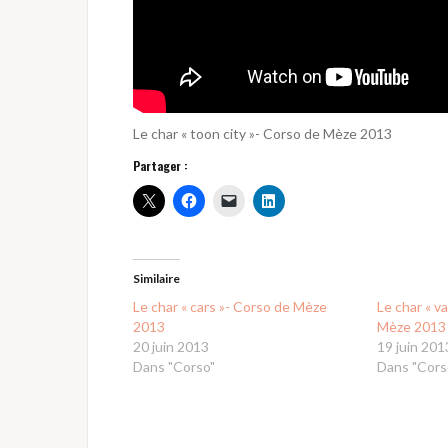
Le char « toon city »- Corso de Mèze 2013
Partager :
Similaire
Le char « cars »- Corso de Mèze
Le char « va
2013
Mèze 2013
20 juin 2013
19 juin 201
Dans "Corso"
Dans "Cors