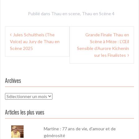
Publié dans
Thau en scene
,
Thau en Scène 4
Navigation
Jules Schultheis (The
Grande Finale Thau en
de
Voice) au Jury de Thau en
Scène à Mèze : L’Œil
l’article
Scène 2025
Sensible d’Aurore Kichenin
sur les Finalistes
Archives
Archives
Articles les plus vues
Martine : 77 ans de vie, d'amour et de
générosité