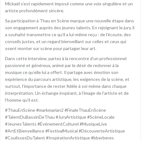
Mickaël s’est rapidement imposé comme une voix singulière et un
artiste profondément sincère.
Sa participation à Thau en Scène marque une nouvelle étape dans
son engagement auprès des jeunes talents. En rejoignant le jury, il
a souhaité transmettre ce qu’il a lui-même reçu : de l’écoute, des
conseils justes, et un regard bienveillant sur celles et ceux qui
osent monter sur scène pour partager leur art.
Dans cette interview, partez à la rencontre d’un professionnel
passionné et généreux, animé par le désir de redonner à la
musique ce qu’elle lui a offert. Il partage avec émotion son
expérience du parcours artistique, les exigences de la scène, et
surtout, l’importance de rester fidèle à soi-même dans chaque
interprétation. Un échange inspirant, à l’image de l’artiste et de
l’homme qu’il est.
#ThauEnScène #markmarian2 #FinaleThauEnScène
#TalentDuBassinDeThau #JuryArtistique #ScèneLocale
#JeunesTalents #ÉvénementCulturel #MusiqueLive
#ArtEtBienveillance #FestivalMusical #DécouverteArtistique
#CoulissesDuTalent #InspirationArtistique #bberberes