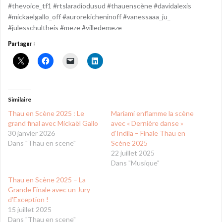
#thevoice_tf1 #rtslaradiodusud #thauenscène #davidalexis
#mickaelgallo_off #aurorekicheninoff #vanessaaa_ju_
#julesschultheis #meze #villedemeze
Partager :
Similaire
Thau en Scène 2025 : Le
Mariami enflamme la scène
grand final avec Mickaël Gallo
avec « Dernière danse »
30 janvier 2026
d’Indila – Finale Thau en
Dans "Thau en scene"
Scène 2025
22 juillet 2025
Dans "Musique"
Thau en Scène 2025 – La
Grande Finale avec un Jury
d’Exception !
15 juillet 2025
Dans "Thau en scene"