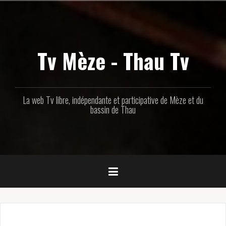
Aller
au
contenu
principal
Tv Mèze - Thau Tv
La web Tv libre, indépendante et participative de Mèze et du
bassin de Thau