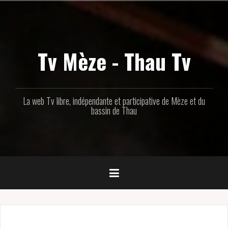
Aller
au
contenu
principal
Tv Mèze - Thau Tv
La web Tv libre, indépendante et participative de Mèze et du
bassin de Thau