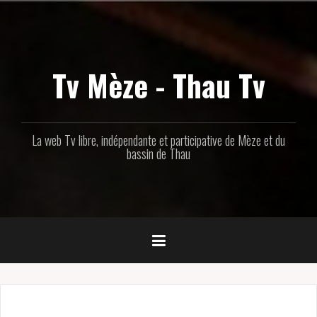
Aller
au
contenu
principal
Tv Mèze - Thau Tv
La web Tv libre, indépendante et participative de Mèze et du
bassin de Thau