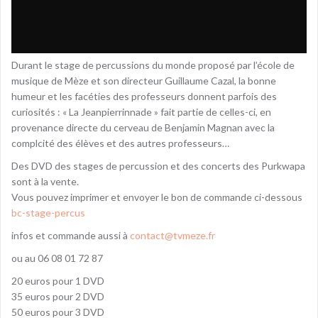
Durant le stage de percussions du monde proposé par l’école de
musique de Mèze et son directeur Guillaume Cazal, la bonne
humeur et les facéties des professeurs donnent parfois des
curiosités : « La Jeanpierrinnade » fait partie de celles-ci, en
provenance directe du cerveau de Benjamin Magnan avec la
complcité des élèves et des autres professeurs…
Des DVD des stages de percussion et des concerts des Purkwapa
sont à la vente.
Vous pouvez imprimer et envoyer le bon de commande ci-dessous
bc-stage-percus
infos et commande aussi à
contact@tvmeze.fr
ou au 06 08 01 72 87
20 euros pour 1 DVD
35 euros pour 2 DVD
50 euros pour 3 DVD