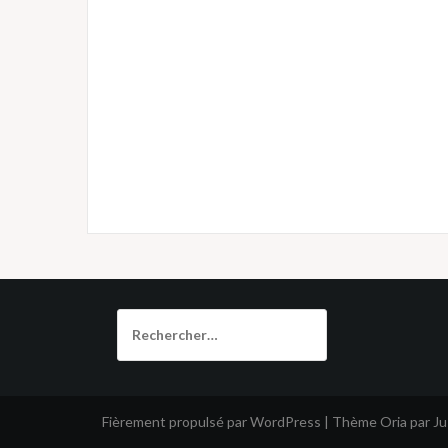
Rechercher :
Fièrement propulsé par WordPress
|
Thème
Oria
par J