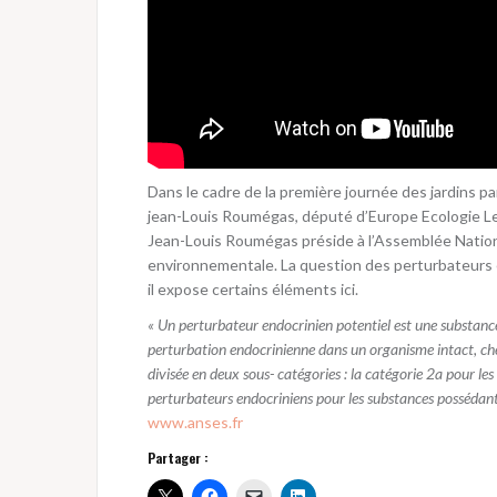
Dans le cadre de la première journée des jardins pa
jean-Louis Roumégas, député d’Europe Ecologie Les 
Jean-Louis Roumégas préside à l’Assemblée Nationa
environnementale. La question des perturbateurs end
il expose certains éléments ici.
« Un perturbateur endocrinien potentiel est une substanc
perturbation endocrinienne dans un organisme intact, chez
divisée en deux sous- catégories : la catégorie 2a pour le
perturbateurs endocriniens pour les substances possédant
www.anses.fr
Partager :