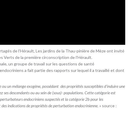
rtagés de l’Hérault, Les jardins de la Thau-pinière de Mèze ont invité
Verts de la première circonscription de l’Hérault.
le, un groupe de travail sur les questions de santé
ocriniens a fait partie des rapports sur lequel il a travaillé et dont
e ou un mélange exogène, possédant des propriétés susceptibles d’induire une
 ses descendants ou au sein de (sous)- populations. Cette catégorie est
s perturbateurs endocriniens suspectés et la catégorie 2b pour les
 des indications de propriétés de perturbation endocrinienne. »
source :