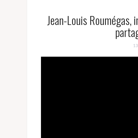
Jean-Louis Roumégas, inv
partag
13