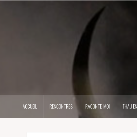
Aller
au
contenu
principal
ACCUEIL
RENCONTRES
RACONTE-MOI
THAU EN