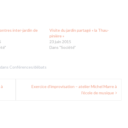
ontres inter-jardin de
Visite du jardin partagé « la Thau-
pinière »
5
23 juin 2015
été"
Dans "Société"
 dans
Conférences/débats
 à
Exercice d’improvisation – atelier Michel Marre à
l’école de musique