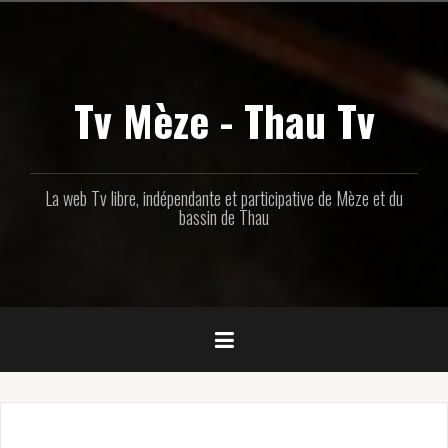
Aller
au
contenu
principal
Tv Mèze - Thau Tv
La web Tv libre, indépendante et participative de Mèze et du
bassin de Thau