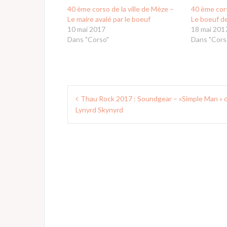
40 ème corso de la ville de Mèze –
40 ème cors
Le maire avalé par le boeuf
Le boeuf de
10 mai 2017
18 mai 201
Dans "Corso"
Dans "Cors
Navigation
Thau Rock 2017 : Soundgear – »Simple Man » 
de
Lynyrd Skynyrd
l’article