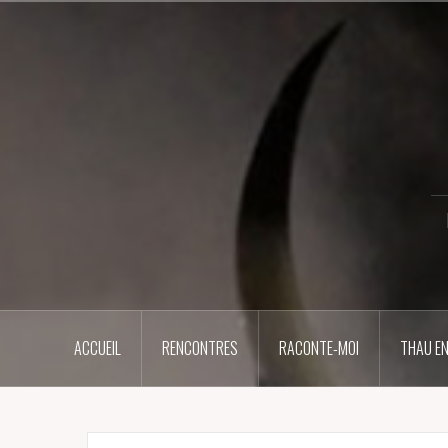
Aller
au
contenu
principal
ACCUEIL
RENCONTRES
RACONTE-MOI
THAU EN