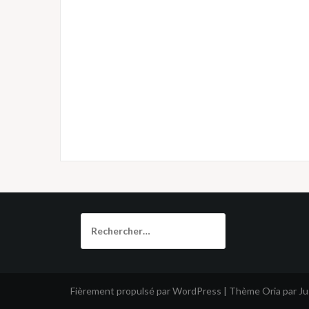
Rechercher :
Fièrement propulsé par WordPress
|
Thème
Oria
par J