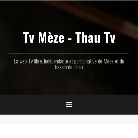
Aller
au
contenu
principal
Tv Mèze - Thau Tv
La web Tv libre, indépendante et participative de Mèze et du
bassin de Thau