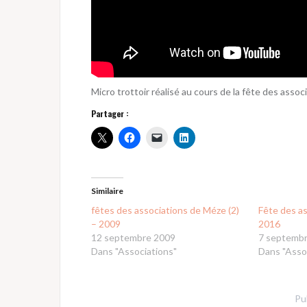
Micro trottoir réalisé au cours de la fête des ass
Partager :
Similaire
fêtes des associations de Méze (2)
Fête des a
– 2009
2016
12 septembre 2009
7 septemb
Dans "Associations"
Dans "Asso
Pu