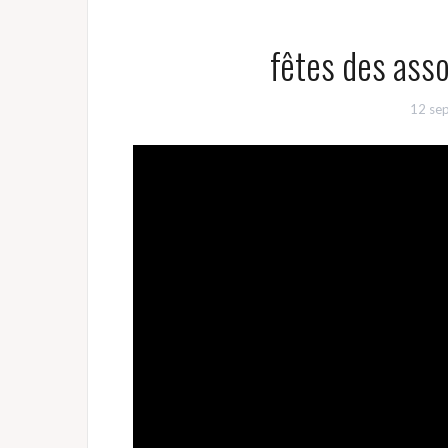
fêtes des ass
12 se