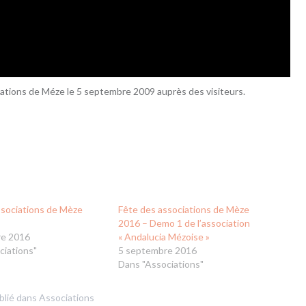
ociations de Méze le 5 septembre 2009 auprès des visiteurs.
ssociations de Mèze
Fête des associations de Mèze
2016 – Demo 1 de l’association
re 2016
« Andalucia Mézoise »
ciations"
5 septembre 2016
Dans "Associations"
blié dans
Associations