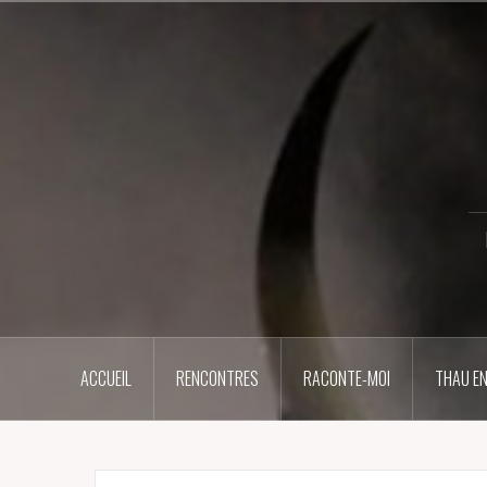
Aller
au
contenu
principal
ACCUEIL
RENCONTRES
RACONTE-MOI
THAU EN