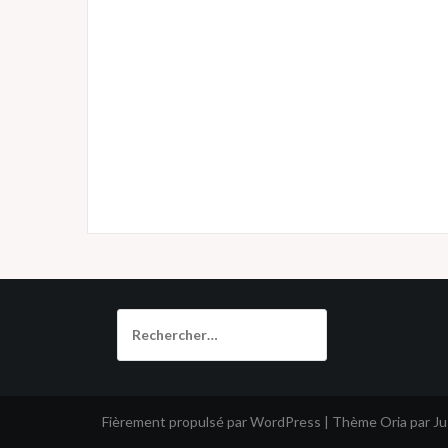
Rechercher :
Fièrement propulsé par WordPress
|
Thème
Oria
par J