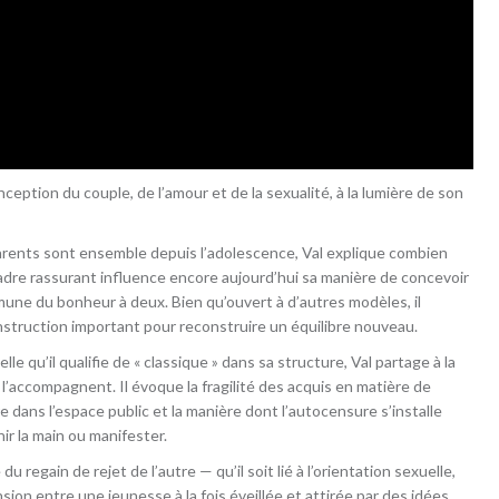
ception du couple, de l’amour et de la sexualité, à la lumière de son
parents sont ensemble depuis l’adolescence, Val explique combien
adre rassurant influence encore aujourd’hui sa manière de concevoir
mune du bonheur à deux. Bien qu’ouvert à d’autres modèles, il
nstruction important pour reconstruire un équilibre nouveau.
qu’il qualifie de « classique » dans sa structure, Val partage à la
i l’accompagnent. Il évoque la fragilité des acquis en matière de
 dans l’espace public et la manière dont l’autocensure s’installe
ir la main ou manifester.
du regain de rejet de l’autre — qu’il soit lié à l’orientation sexuelle,
sion entre une jeunesse à la fois éveillée et attirée par des idées