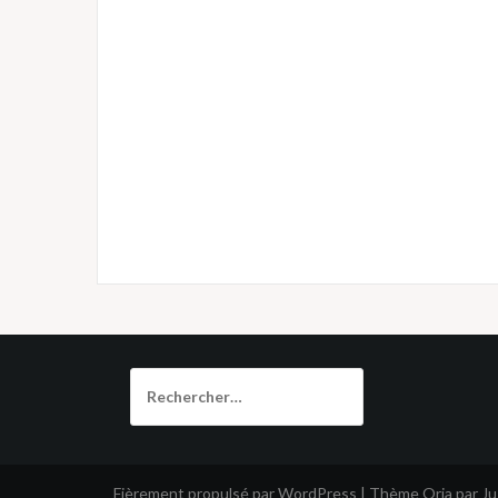
Rechercher :
Fièrement propulsé par WordPress
|
Thème
Oria
par J