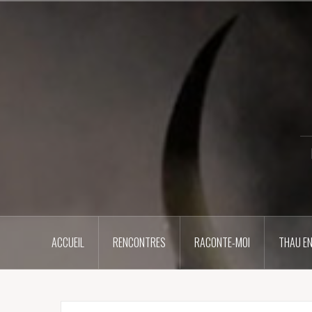
Aller
au
contenu
principal
ACCUEIL
RENCONTRES
RACONTE-MOI
THAU EN