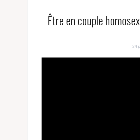
Être en couple homosexu
24 j