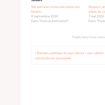
Similaire
Val, parcours d’une personne non
Respect, am
binaire
vision du c
8 septembre 2024
7 mai 2026
Dans "Auto présentation"
Dans "foyer
Publié dans
foyer amou
Navigation
Batman, politique et pop culture : une culture
de
construite en autonomie
l’article