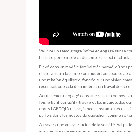
Val livre un témoignage intime et engagé sur sa con
histoire personnelle et du contexte social actuel.
Élevé dans un modèle familial très normé, où ses 
cette vision a façonné son rapport au couple. Ce c
une relation équilibrée, fondée sur une vision com
reconnaît que cela demanderait un travail de déco
Actuellement engagé dans une relation homosexuelle 
fois le bonheur qu’il y trouve et les inquiétudes qu
droits LGBTQIA+, la vigilance constante nécessaire
parfois dans les gestes du quotidien, comme se ten
À travers une analyse lucide de la société, Val parle 
aux identités de genre ou au racisme — et de la ten