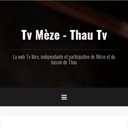
Aller
au
contenu
principal
Tv Mèze - Thau Tv
La web Tv libre, indépendante et participative de Mèze et du
bassin de Thau