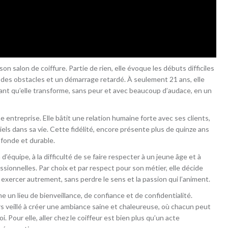
 son salon de coiffure. Partie de rien, elle évoque les débuts difficiles
 des obstacles et un démarrage retardé. À seulement 21 ans, elle
ssant qu’elle transforme, sans peur et avec beaucoup d’audace, en un
e entreprise. Elle bâtit une relation humaine forte avec ses clients,
s dans sa vie. Cette fidélité, encore présente plus de quinze ans
ofonde et durable.
 d’équipe, à la difficulté de se faire respecter à un jeune âge et à
sionnelles. Par choix et par respect pour son métier, elle décide
exercer autrement, sans perdre le sens et la passion qui l’animent.
e un lieu de bienveillance, de confiance et de confidentialité.
urs veillé à créer une ambiance saine et chaleureuse, où chacun peut
 Pour elle, aller chez le coiffeur est bien plus qu’un acte