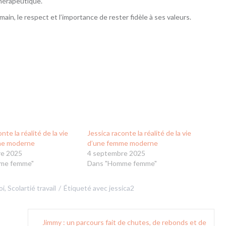
hérapeutique.
ain, le respect et l’importance de rester fidèle à ses valeurs.
nte la réalité de la vie
Jessica raconte la réalité de la vie
me moderne
d’une femme moderne
re 2025
4 septembre 2025
me femme"
Dans "Homme femme"
oi
,
Scolartié travail
Étiqueté avec
jessica2
Jimmy : un parcours fait de chutes, de rebonds et de