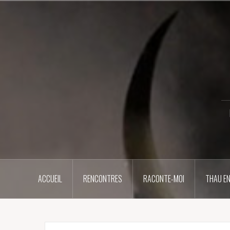
Aller
au
contenu
principal
ACCUEIL
RENCONTRES
RACONTE-MOI
THAU EN