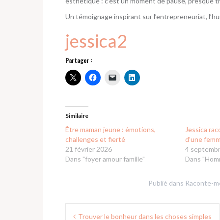
esthétique : c’est un moment de pause, presque t
Un témoignage inspirant sur l’entrepreneuriat, l’hum
jessica2
Partager :
Similaire
Être maman jeune : émotions,
Jessica raco
challenges et fierté
d’une fem
21 février 2026
4 septemb
Dans "foyer amour famille"
Dans "Hom
Publié dans
Raconte-m
Navigation
Trouver le bonheur dans les choses simples