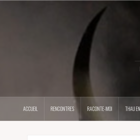
Aller
au
contenu
principal
ACCUEIL
RENCONTRES
RACONTE-MOI
THAU EN