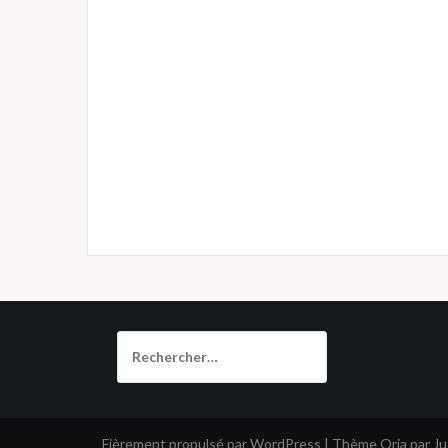
Rechercher :
Fièrement propulsé par WordPress
|
Thème
Oria
par J