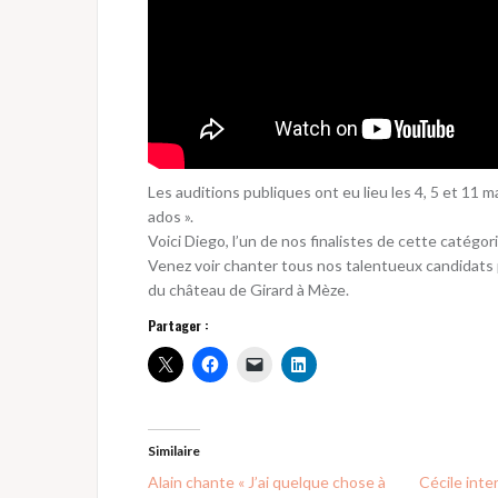
Les auditions publiques ont eu lieu les 4, 5 et 11 m
ados ».
Voici Diego, l’un de nos finalistes de cette catégori
Venez voir chanter tous nos talentueux candidats pou
du château de Girard à Mèze.
Partager :
Similaire
Alain chante « J’ai quelque chose à
Cécile inte