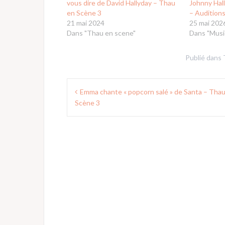
vous dire de David Hallyday – Thau
Johnny Hal
en Scène 3
– Audition
21 mai 2024
25 mai 202
Dans "Thau en scene"
Dans "Musi
Publié dans
Navigation
Emma chante « popcorn salé » de Santa – Tha
de
Scène 3
l’article