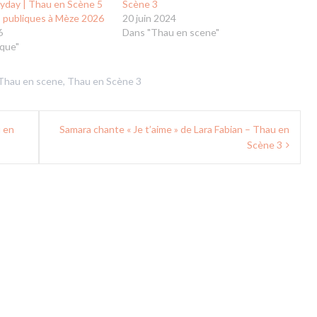
lyday | Thau en Scène 5
Scène 3
s publiques à Mèze 2026
20 juin 2024
6
Dans "Thau en scene"
que"
Thau en scene
,
Thau en Scène 3
u en
Samara chante « Je t’aime » de Lara Fabian – Thau en
Scène 3