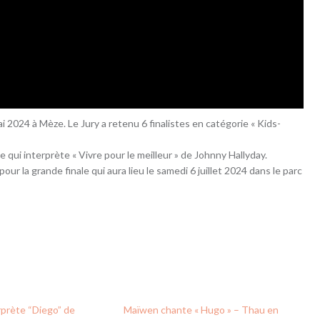
ai 2024 à Mèze. Le Jury a retenu 6 finalistes en catégorie « Kids-
e qui interprète « Vivre pour le meilleur » de Johnny Hallyday.
r la grande finale qui aura lieu le samedi 6 juillet 2024 dans le parc
rprète “Diego” de
Maïwen chante « Hugo » – Thau en