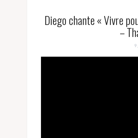
Diego chante « Vivre pou
– Th
9 