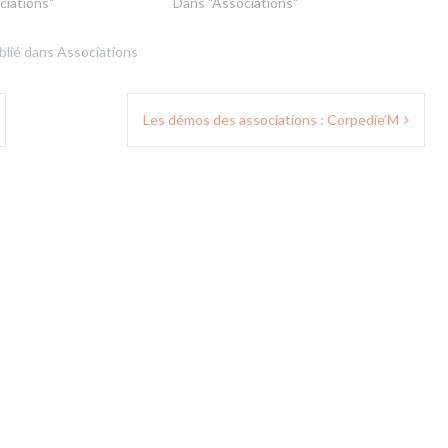
ciations"
Dans "Associations"
blié dans
Associations
Les démos des associations : Corpedie’M