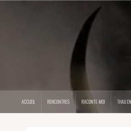
Aller
au
contenu
principal
ACCUEIL
RENCONTRES
RACONTE-MOI
THAU EN