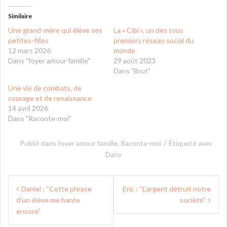
Similaire
Une grand-mère qui élève ses
La « Cibi », un des tous
petites-filles
premiers réseau social du
12 mars 2026
monde
Dans "foyer amour famille"
29 août 2023
Dans "Brut"
Une vie de combats, de
courage et de renaissance
14 avril 2026
Dans "Raconte-moi"
Publié dans
foyer amour famille
,
Raconte-moi
Étiqueté avec
Dany
Navigation
Daniel : “Cette phrase
Eric : “L’argent détruit notre
de
d’un élève me hante
société”
l’article
encore”