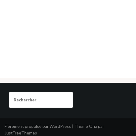
Rechercher :
Fièrement propulsé par WordPress
|
Thème
Oria
par
JustFreeThemes