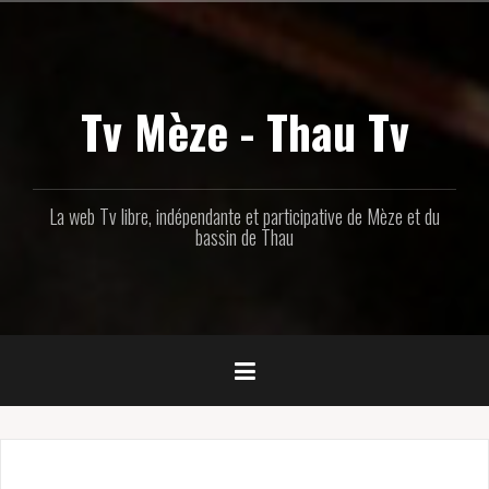
Aller
au
contenu
principal
Tv Mèze - Thau Tv
La web Tv libre, indépendante et participative de Mèze et du
bassin de Thau