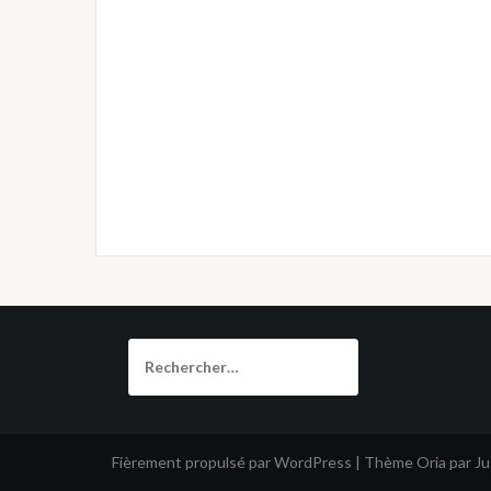
Rechercher :
Fièrement propulsé par WordPress
|
Thème
Oria
par J