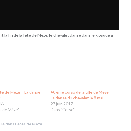
t la fin de la fête de Mèze, le chevalet danse dans le kiosque à
te de Mèze – La danse
40 ème corso de la ville de Mèze –
t
La danse du chevalet le 8 mai
16
27 juin 2017
s de Mèze"
Dans "Corso"
lié dans
Fêtes de Mèze