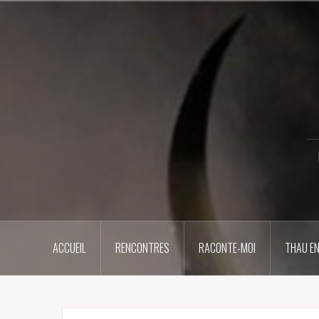
Aller
au
contenu
principal
ACCUEIL
RENCONTRES
RACONTE-MOI
THAU EN