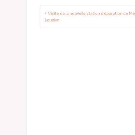
Navigation
Visite de la nouvelle station d’épuration de M
de
Loupian
l’article