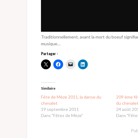
Traditionnellement, avant la mort du boeuf signifian
musique…
Partager :
Similaire
Fête de Mèze 2011, la danse du
209 ème fê
chevalet
du chevale
19 septembre 2011
24 août 20
Dans "Fêtes de Mèze"
Dans "Fête
Pub