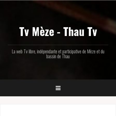
Aller
au
contenu
principal
Tv Mèze - Thau Tv
La web Tv libre, indépendante et participative de Mèze et du
bassin de Thau