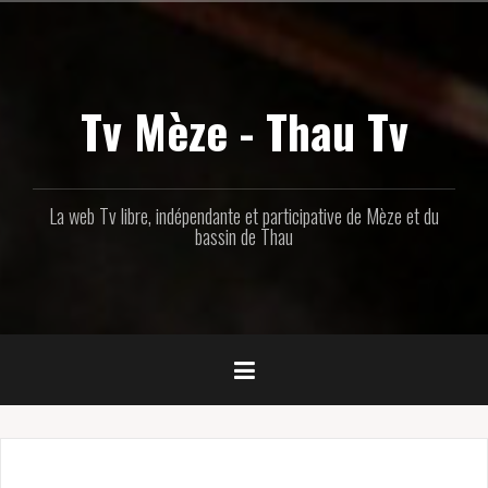
Aller
au
contenu
principal
Tv Mèze - Thau Tv
La web Tv libre, indépendante et participative de Mèze et du
bassin de Thau