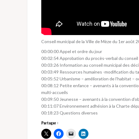
Conseil municipal de la Ville de Mèze du 1er août 
00:00:00 Appel et ordre du jour
00:02:54 Approbation du procès-verbal du conseil 
00:03:26 Information au conseil municipal des déci
00:03:49 Ressources humaines -modification du ta
00:05:52 Urbanisme – amélioration de l’habitat – 
00:08:12 Petite enfance – avenants à la conventio
multi-accueils
00:09:50 Jeunesse – avenants à la convention d’ob
00:11:07 Environnement adhésion à la Charte dép
00:18:23 Questions diverses
Partager :