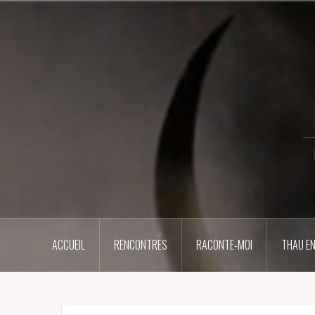
Aller
au
contenu
principal
ACCUEIL
RENCONTRES
RACONTE-MOI
THAU EN