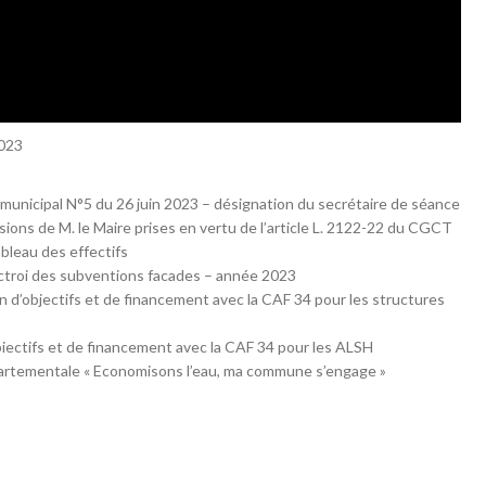
2023
municipal N°5 du 26 juin 2023 – désignation du secrétaire de séance
sions de M. le Maire prises en vertu de l’article L. 2122-22 du CGCT
bleau des effectifs
octroi des subventions facades – année 2023
n d’objectifs et de financement avec la CAF 34 pour les structures
iectifs et de financement avec la CAF 34 pour les ALSH
artementale « Economisons l’eau, ma commune s’engage »