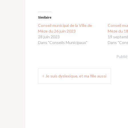
Similaire
Conseil municipal de la Ville de
Conseil mun
Mèze du 26 juin 2023
Mèze du 1
28 juin 2023
19 septem
Dans "Conseils Municipaux"
Dans "Cons
Publié
Navigation
Je suis dyslexique, et ma fille aussi
de
l’article