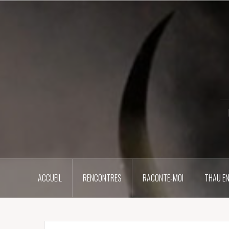
Aller
au
contenu
principal
ACCUEIL
RENCONTRES
RACONTE-MOI
THAU EN