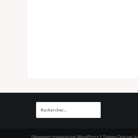
Rechercher :
Fièrement propulsé par WordPress
|
Thème
Oria
par J