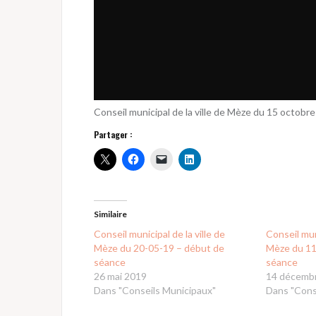
Conseil municipal de la ville de Mèze du 15 octob
Partager :
Similaire
Conseil municipal de la ville de
Conseil muni
Mèze du 20-05-19 – début de
Mèze du 11
séance
séance
26 mai 2019
14 décemb
Dans "Conseils Municipaux"
Dans "Cons