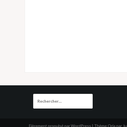
Rechercher :
Fièrement propulsé par WordPress
|
Thème
Oria
par J