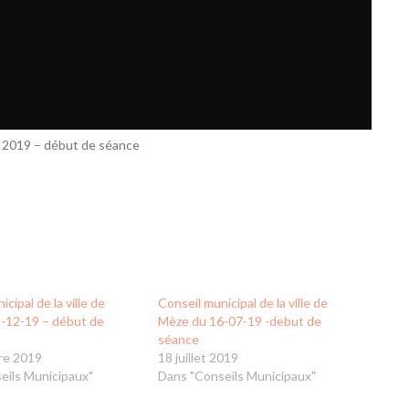
re 2019 – début de séance
cipal de la ville de
Conseil municipal de la ville de
-12-19 – début de
Mèze du 16-07-19 -debut de
séance
re 2019
18 juillet 2019
eils Municipaux"
Dans "Conseils Municipaux"