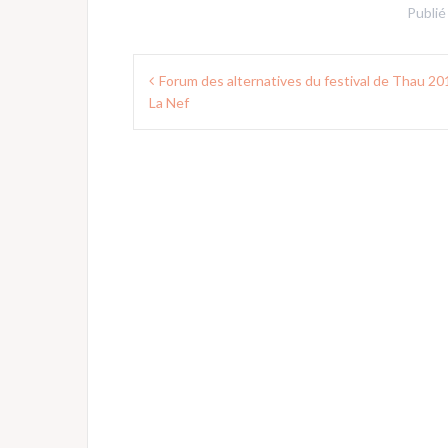
Publié
Navigation
Forum des alternatives du festival de Thau 20
de
La Nef
l’article