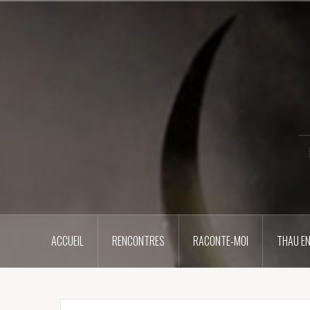
Aller
au
contenu
principal
ACCUEIL
RENCONTRES
RACONTE-MOI
THAU EN