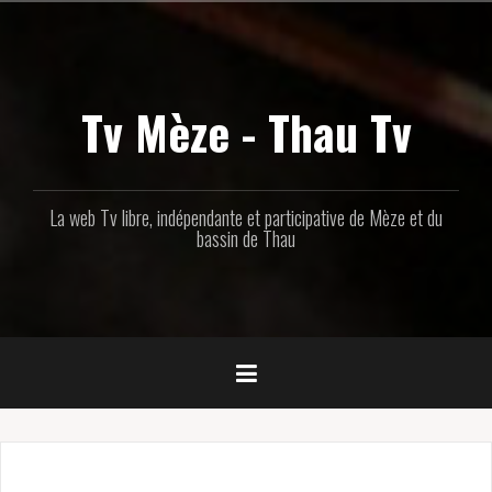
Aller
au
contenu
principal
Tv Mèze - Thau Tv
La web Tv libre, indépendante et participative de Mèze et du
bassin de Thau