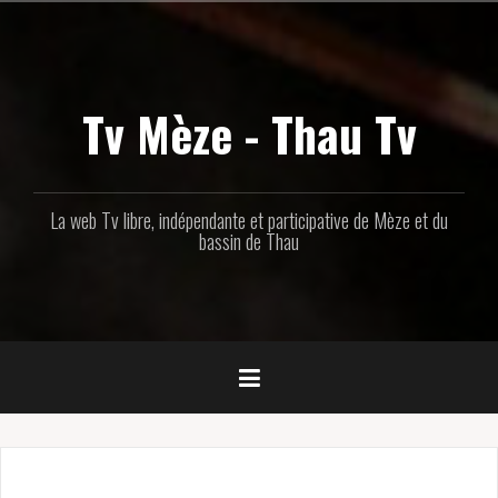
Aller
au
contenu
principal
Tv Mèze - Thau Tv
La web Tv libre, indépendante et participative de Mèze et du
bassin de Thau