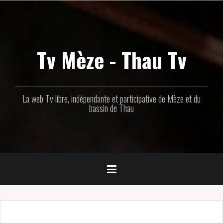
Aller
au
contenu
principal
Tv Mèze - Thau Tv
La web Tv libre, indépendante et participative de Mèze et du
bassin de Thau