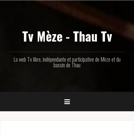
Aller
au
contenu
principal
Tv Mèze - Thau Tv
La web Tv libre, indépendante et participative de Mèze et du
bassin de Thau