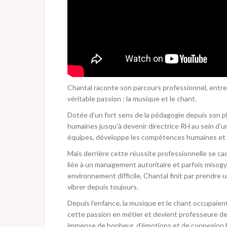
Chantal raconte son parcours professionnel, entre
véritable passion : la musique et le chant.
Dotée d’un fort sens de la pédagogie depuis son plu
humaines jusqu’à devenir directrice RH au sein d’
équipes, développe les compétences humaines et f
Mais derrière cette réussite professionnelle se c
liée à un management autoritaire et parfois misog
environnement difficile, Chantal finit par prendre u
vibrer depuis toujours.
Depuis l’enfance, la musique et le chant occupaient
cette passion en métier et devient professeure de
immense de bonheur, d’émotions et de connexion 