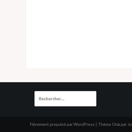
Rechercher :
Fièrement propulsé par WordPress
|
Thème
Oria
par J