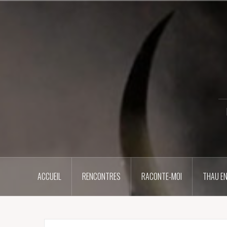
Aller
au
contenu
principal
ACCUEIL
RENCONTRES
RACONTE-MOI
THAU EN