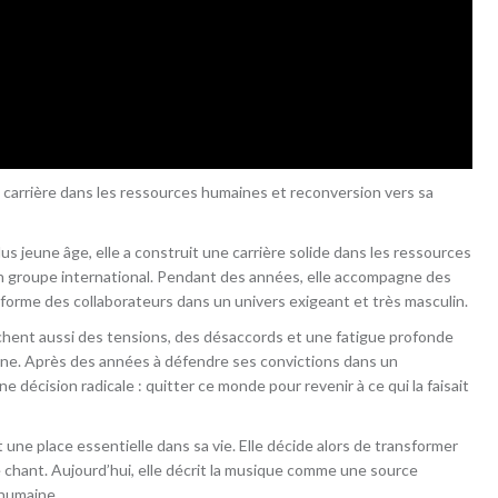
 carrière dans les ressources humaines et reconversion vers sa
s jeune âge, elle a construit une carrière solide dans les ressources
un groupe international. Pendant des années, elle accompagne des
orme des collaborateurs dans un univers exigeant et très masculin.
achent aussi des tensions, des désaccords et une fatigue profonde
yne. Après des années à défendre ses convictions dans un
ne décision radicale : quitter ce monde pour revenir à ce qui la faisait
 une place essentielle dans sa vie. Elle décide alors de transformer
 chant. Aujourd’hui, elle décrit la musique comme une source
humaine.