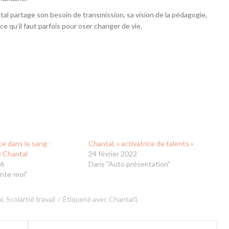
al partage son besoin de transmission, sa vision de la pédagogie,
e qu’il faut parfois pour oser changer de vie.
e dans le sang :
Chantal, « activatrice de talents »
de Chantal
24 février 2022
26
Dans "Auto présentation"
nte-moi"
i
,
Scolartié travail
Étiqueté avec
Chantal1