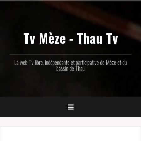
Aller
au
contenu
principal
Tv Mèze - Thau Tv
La web Tv libre, indépendante et participative de Mèze et du
bassin de Thau