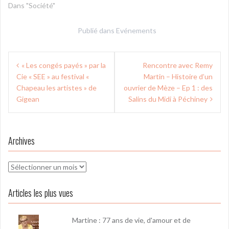
Dans "Société"
Publié dans
Evénements
Navigation
« Les congés payés » par la
Rencontre avec Remy
de
Cie « SEE » au festival «
Martin – Histoire d’un
l’article
Chapeau les artistes » de
ouvrier de Mèze – Ep 1 : des
Gigean
Salins du Midi à Péchiney
Archives
Archives
Articles les plus vues
Martine : 77 ans de vie, d'amour et de